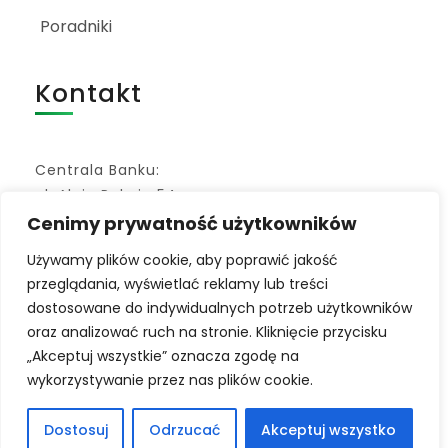
Poradniki
Kontakt
Centrala Banku:
ul. Aleja Pokoju 54
07-130 Łochów
Cenimy prywatność użytkowników
Adres do e-doręczeń:
Używamy plików cookie, aby poprawić jakość
AE:PL-79872-40544-ISVEH-09
przeglądania, wyświetlać reklamy lub treści
dostosowane do indywidualnych potrzeb użytkowników
bank@bslochow.pl
oraz analizować ruch na stronie. Kliknięcie przycisku
„Akceptuj wszystkie” oznacza zgodę na
+48 25 675-13-65
wykorzystywanie przez nas plików cookie.
Dostosuj
Odrzucać
Akceptuj wszystko
Kod BIC/SWIFT: POLUPLPR