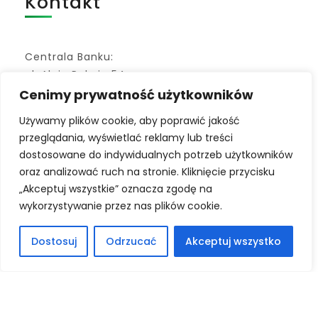
Kontakt
Centrala Banku:
ul. Aleja Pokoju 54
07-130 Łochów
Cenimy prywatność użytkowników
Adres do e-doręczeń:
Używamy plików cookie, aby poprawić jakość
AE:PL-79872-40544-ISVEH-09
przeglądania, wyświetlać reklamy lub treści
dostosowane do indywidualnych potrzeb użytkowników
bank@bslochow.pl
oraz analizować ruch na stronie. Kliknięcie przycisku
„Akceptuj wszystkie” oznacza zgodę na
+48 25 675-13-65
wykorzystywanie przez nas plików cookie.
Dostosuj
Odrzucać
Akceptuj wszystko
Kod BIC/SWIFT: POLUPLPR