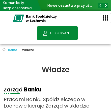
Komunikaty
Jak nie dać się oszukać na fałszywe inwestycje
Nowe oszustwo przy użyciu BLIK
Bezpieczeństwa
Bank Spółdzielczy w Łochowie - Bank przyjazny klientom
- Polski Bank Polski Kapitał
LOGOWANIE
Home
Władze
Władze
Zarząd
Banku
Pracami Banku Spółdzielczego w
Łochowie kieruje Zarząd w składzie: