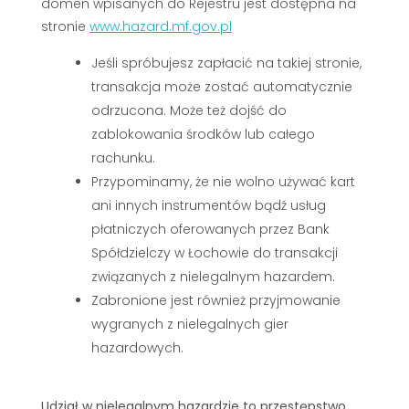
domen wpisanych do Rejestru jest dostępna na
stronie
www.hazard.mf.gov.pl
Jeśli spróbujesz zapłacić na takiej stronie,
transakcja może zostać automatycznie
odrzucona. Może też dojść do
zablokowania środków lub całego
rachunku.
Przypominamy, że nie wolno używać kart
ani innych instrumentów bądź usług
płatniczych oferowanych przez Bank
Spółdzielczy w Łochowie do transakcji
związanych z nielegalnym hazardem.
Zabronione jest również przyjmowanie
wygranych z nielegalnych gier
hazardowych.
Udział w nielegalnym hazardzie to przestępstwo