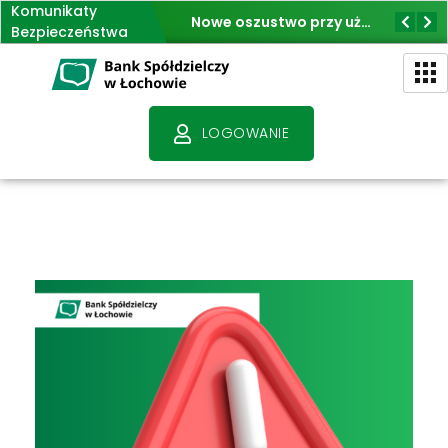
Komunikaty
Jak nie dać się oszukać na fałszywe inwestycje
Nowe oszustwo przy użyciu BLIK
Bezpieczeństwa
Bank Spółdzielczy w Łochowie - Bank przyjazny klientom
- Polski Bank Polski Kapitał
LOGOWANIE