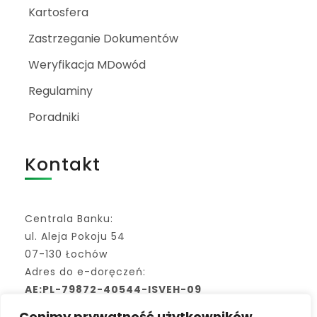
Kartosfera
Zastrzeganie Dokumentów
Weryfikacja MDowód
Regulaminy
Poradniki
Kontakt
Centrala Banku:
ul. Aleja Pokoju 54
07-130 Łochów
Adres do e-doręczeń:
AE:PL-79872-40544-ISVEH-09
Cenimy prywatność użytkowników