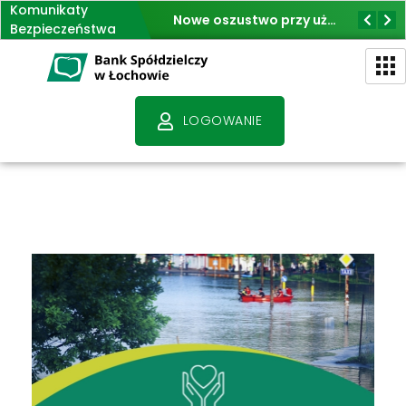
Komunikaty
Jak nie dać się oszukać na fałszywe inwestycje
Nowe oszustwo przy użyciu BLIK
Bezpieczeństwa
Bank Spółdzielczy w Łochowie - Bank przyjazny klientom
- Polski Bank Polski Kapitał
LOGOWANIE