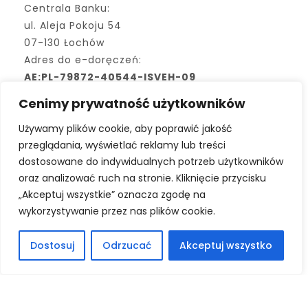
Centrala Banku:
ul. Aleja Pokoju 54
07-130 Łochów
Adres do e-doręczeń:
AE:PL-79872-40544-ISVEH-09
Cenimy prywatność użytkowników
bank@bslochow.pl
Używamy plików cookie, aby poprawić jakość
+48 25 675-13-65
przeglądania, wyświetlać reklamy lub treści
dostosowane do indywidualnych potrzeb użytkowników
oraz analizować ruch na stronie. Kliknięcie przycisku
Kod BIC/SWIFT: POLUPLPR
„Akceptuj wszystkie” oznacza zgodę na
wykorzystywanie przez nas plików cookie.
Dostosuj
Odrzucać
Akceptuj wszystko
© 2026 . All Rights Reserved.